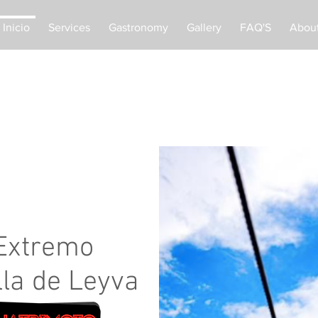
Inicio
Services
Gastronomy
Gallery
FAQ'S
Abou
 Extremo
lla de Leyva